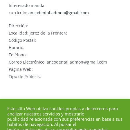
Interesado mandar
currículo:
ancodental.admon@gmail.com
Dirección:
Localidad: Jerez de la Frontera
Código Postal:
Horario:
Teléfono:
Correo Electrónico: ancodental.admon@gmail.com
Página Web:
Tipo de Prótesis:
Este sitio Web utiliza cookies propias y de terceros para
analizar nuestros servicios y mostrarle
publicidad relacionada con sus preferencias en base a sus
hábitos de navegación. Al pulsar el
botón aceptar nos da su consentimiento a nuestra