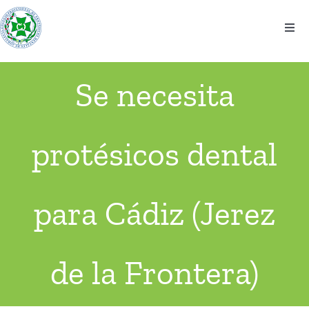
Saltar
al
Togg
contenido
Navi
El colegio
Se necesita
Información
protésicos dental
Noticias
Eventos
para Cádiz (Jerez
Contacto
de la Frontera)
Ventanilla Única