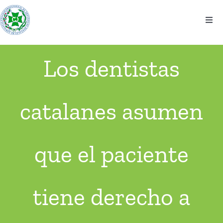
Saltar
al
Togg
contenido
Navi
El colegio
Los dentistas
Información
catalanes asumen
Noticias
Eventos
que el paciente
Contacto
tiene derecho a
Ventanilla Única