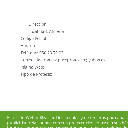
Dirección:
Localidad: Almería
Código Postal:
Horario:
Teléfono: 950 23 79 03
Correo Electrónico: pacoprotesico@yahoo.es
Página Web:
Tipo de Prótesis:
Este sitio Web utiliza cookies propias y de terceros para anali
Colegio Prof
publicidad relacionada con sus preferencias en base a sus háb
botón aceptar nos da su consentimiento a nuestra política de