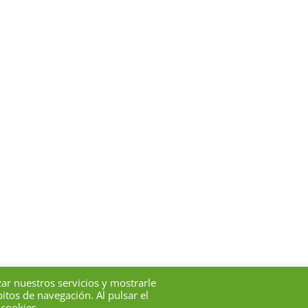
zar nuestros servicios y mostrarle
esional deProtésicos Dentales de Andalucía –
Aviso Legal
–
Política
itos de navegación. Al pulsar el
 cookies.