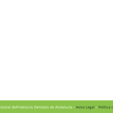
esional deProtésicos Dentales de Andalucía –
Aviso Legal
–
Política