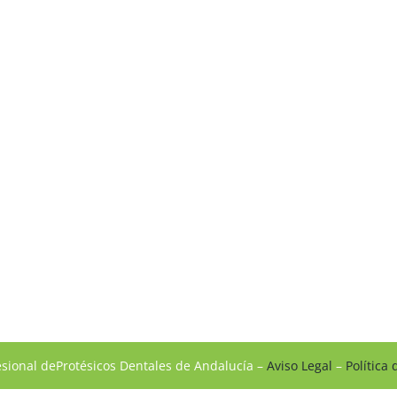
esional deProtésicos Dentales de Andalucía –
Aviso Legal
–
Política