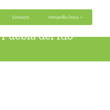
Contacto
Ventanilla Única
 Puebla del Río
illa)