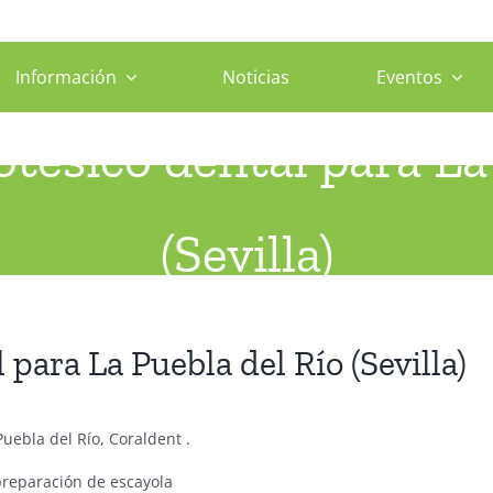
Información
Noticias
Eventos
otésico dental para La
(Sevilla)
io
Sevilla
Se necesita protésico dental para La Puebla del Río (Sev
 para La Puebla del Río (Sevilla)
uebla del Río, Coraldent .
preparación de escayola