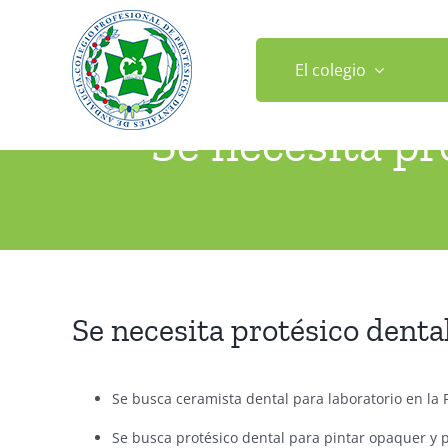
Saltar
al
contenido
El colegio
Se necesita pr
Inic
Se necesita protésico dental
Se busca ceramista dental para laboratorio en la P
Se busca protésico dental para pintar opaquer y 