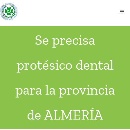
Saltar
al
Togg
contenido
Navi
El colegio
Se precisa
Información
protésico dental
Noticias
Eventos
para la provincia
Contacto
de ALMERÍA
Ventanilla Única