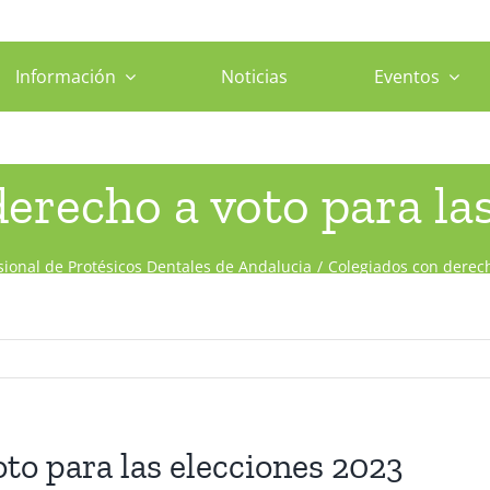
Información
Noticias
Eventos
erecho a voto para la
sional de Protésicos Dentales de Andalucia
Colegiados con derech
to para las elecciones 2023