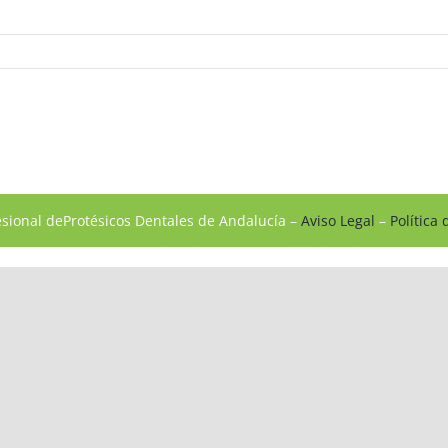
esional deProtésicos Dentales de Andalucía –
Aviso Legal
–
Política