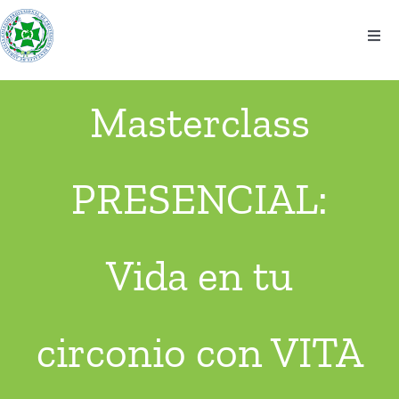
Saltar
al
Togg
contenido
Navi
El colegio
Masterclass
Información
PRESENCIAL:
Noticias
Eventos
Vida en tu
Contacto
circonio con VITA
Ventanilla Única