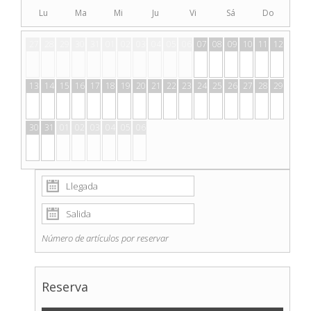
Lu
Ma
Mi
Ju
Vi
Sá
Do
27
28
29
30
31
01
02
03
04
05
06
07
08
09
10
11
12
13
14
15
16
17
18
19
20
21
22
23
24
25
26
27
28
29
30
31
01
02
03
04
05
06
Número de artículos por reservar
Reserva