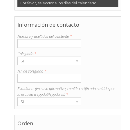
Por favor, seleccione los días del calendario.
Información de contacto
Nombre y apellidos del asistente
*
Colegiado
*
▾
Si
N.º de colegiado
*
Estudiante (en caso afirmativo, remitir certificado emitido por
la escuela a cppda@cppda.es)
*
▾
Si
Orden