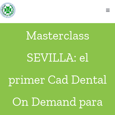
Saltar
al
Togg
contenido
Navi
El colegio
Masterclass
Información
SEVILLA: el
Noticias
Eventos
primer Cad Dental
Contacto
On Demand para
Ventanilla Única