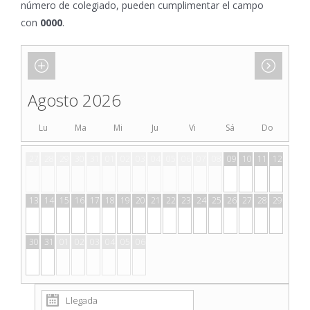
número de colegiado, pueden cumplimentar el campo
con
0000
.
Agosto 2026
Lu
Ma
Mi
Ju
Vi
Sá
Do
27
28
29
30
31
01
02
03
04
05
06
07
08
09
10
11
12
13
14
15
16
17
18
19
20
21
22
23
24
25
26
27
28
29
30
31
01
02
03
04
05
06