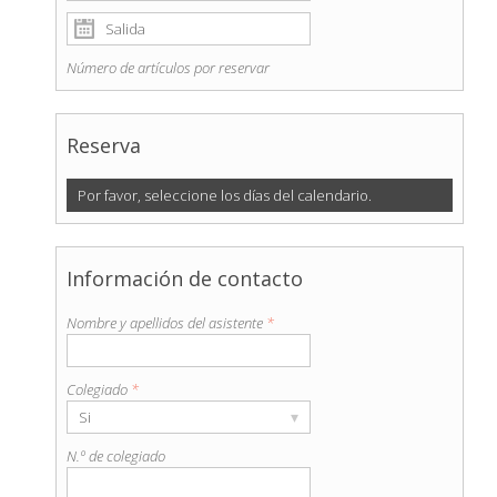
Número de artículos por reservar
Reserva
Por favor, seleccione los días del calendario.
Información de contacto
Nombre y apellidos del asistente
*
Colegiado
*
▾
Si
N.º de colegiado