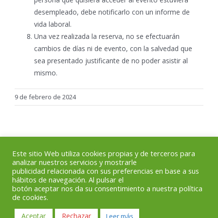
desempleado, debe notificarlo con un informe de
vida laboral.
Una vez realizada la reserva, no se efectuarán
cambios de días ni de evento, con la salvedad que
sea presentado justificante de no poder asistir al
mismo.
9 de febrero de 2024
Este sitio Web utiliza cookies propias y de terceros para
analizar nuestros servicios y mostrarle
publicidad relacionada con sus preferencias en base a sus
hábitos de navegación. Al pulsar el
botón aceptar nos da su consentimiento a nuestra política
de cookies.
Colegio Profesional deProtésicos Dentales de Andalucía –
Aviso Legal
–
Política de privacidad
Aceptar
Rechazar
Leer más