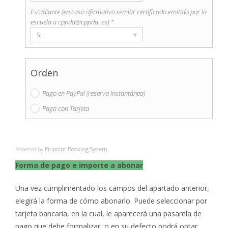
Estudiante (en caso afirmativo remitir certificado emitido por la
escuela a cppda@cppda..es)
*
▾
Si
Orden
Pago en PayPal (reserva instantánea)
Paga con Tarjeta
Powered by
Pinpoint Booking System
Forma de pago e importe a abonar
Una vez cumplimentado los campos del apartado anterior,
elegirá la forma de cómo abonarlo. Puede seleccionar por
tarjeta bancaria, en la cual, le aparecerá una pasarela de
pago que debe formalizar, o en su defecto podrá optar