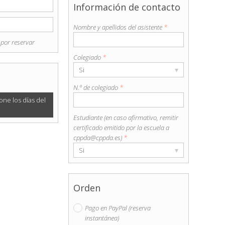
Información de contacto
Nombre y apellidos del asistente
*
 por reservar
Colegiado
*
▾
Si
N.º de colegiado
*
one los días del
Estudiante (en caso afirmativo, remitir
certificado emitido por la escuela a
cppda@cppda.es)
*
▾
Si
Orden
Pago en PayPal (reserva
instantánea)