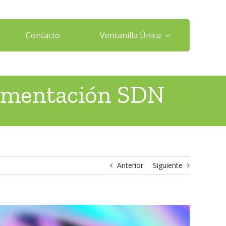
Contacto
Ventanilla Única
gmentación SDN
N
Anterior
Siguiente