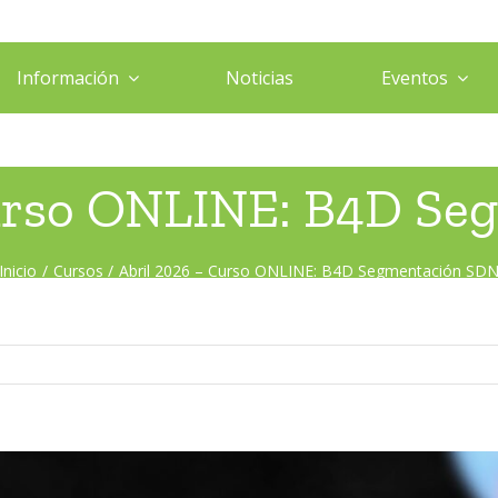
Información
Noticias
Eventos
Curso ONLINE: B4D Se
Inicio
Cursos
Abril 2026 – Curso ONLINE: B4D Segmentación SD