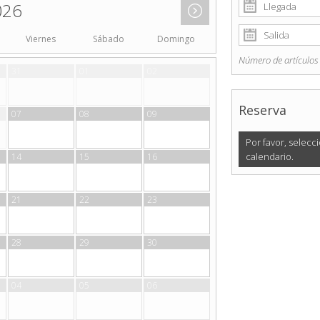
026
Viernes
Sábado
Domingo
Número de artículos
31
01
02
Reserva
07
08
09
Por favor, selecci
calendario.
14
15
16
21
22
23
28
29
30
04
05
06