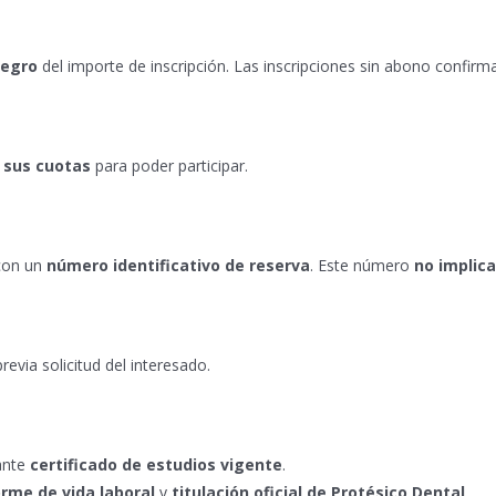
tegro
del importe de inscripción. Las inscripciones sin abono confirm
e sus cuotas
para poder participar.
 con un
número identificativo de reserva
. Este número
no implica
previa solicitud del interesado.
ante
certificado de estudios vigente
.
orme de vida laboral
y
titulación oficial de Protésico Dental
.