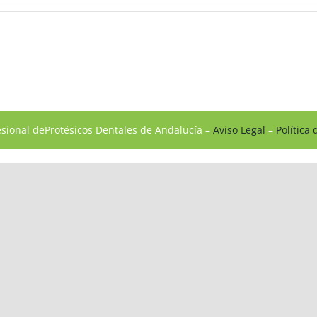
esional deProtésicos Dentales de Andalucía –
Aviso Legal
–
Política