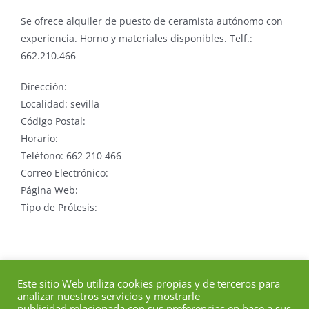
Se ofrece alquiler de puesto de ceramista autónomo con
experiencia. Horno y materiales disponibles. Telf.:
662.210.466
Dirección:
Localidad: sevilla
Código Postal:
Horario:
Teléfono: 662 210 466
Correo Electrónico:
Página Web:
Tipo de Prótesis:
Este sitio Web utiliza cookies propias y de terceros para
analizar nuestros servicios y mostrarle
publicidad relacionada con sus preferencias en base a sus