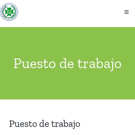
Saltar
al
Togg
contenido
Navi
El colegio
Información
Puesto de trabajo
Noticias
Eventos
Contacto
Puesto de trabajo
Ventanilla Única