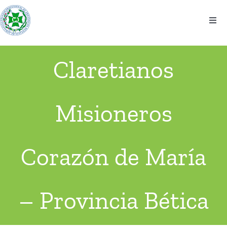
Saltar
al
Togg
contenido
Navi
El colegio
Claretianos
Información
Misioneros
Noticias
Eventos
Corazón de María
Contacto
– Provincia Bética
Ventanilla Única